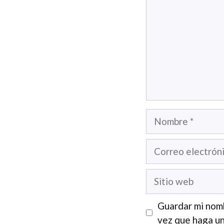
Nombre
Correo
electrónico
Sitio
web
Guardar mi nomb
vez que haga un