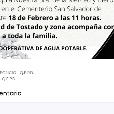
EONCIO – Q.E.P.D.
 Q.E.P.D.
entario