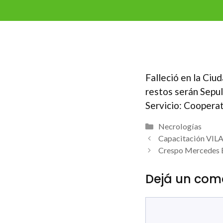
Falleció en la Ciu
restos serán Sepul
Servicio: Coopera
Categorías
Necrologías
Capacitación VIL
Crespo Mercedes 
Dejá un com
Comentario