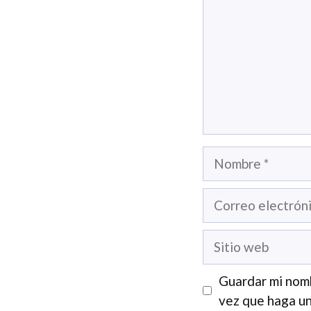
Nombre
Correo
electrónico
Sitio
web
Guardar mi nomb
vez que haga un