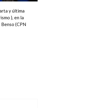
rta y última
smo ), en la
go Benso (CPN