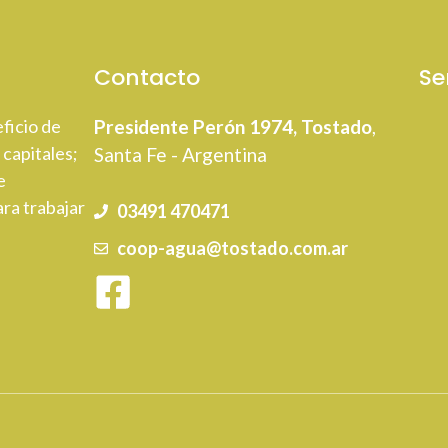
Contacto
Se
ficio de
Presidente Perón 1974, Tostado
,
 capitales;
Santa Fe - Argentina
e
ra trabajar
03491 470471
coop-agua@tostado.com.ar