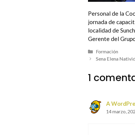
Personal de la Coo
jornada de capacit
localidad de Sunc
Gerente del Grup
Categorías
Formación
Sena Elena Nativi
1 comenta
A WordPre
14 marzo, 202