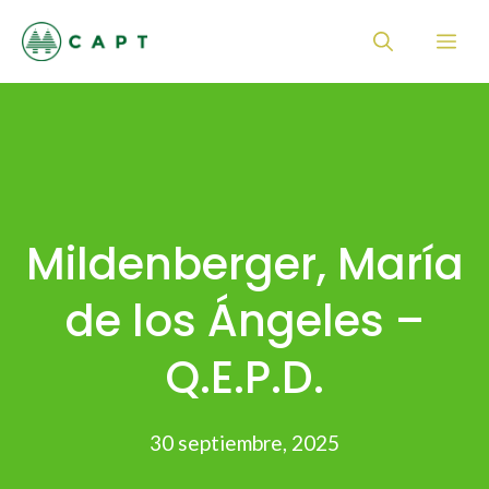
Saltar
Me
al
contenido
Mildenberger, María
de los Ángeles –
Q.E.P.D.
30 septiembre, 2025