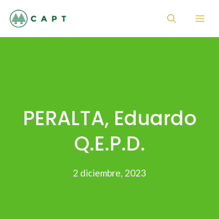
Saltar
Me
al
contenido
PERALTA, Eduardo
Q.E.P.D.
2 diciembre, 2023